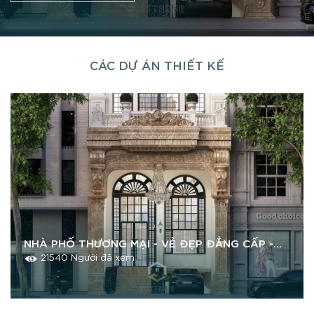
CÁC DỰ ÁN THIẾT KẾ
NHÀ PHỐ THƯƠNG MẠI - VẺ ĐẸP ĐẲNG CẤP -
TINH TẾ & SANG TRỌNG
21540 Người đã xem