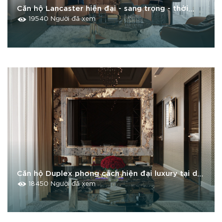
Căn hộ Lancaster hiện đại - sang trọng - thời
thượng
19540 Người đã xem
Căn hộ Duplex phong cách hiện đại luxury tại dự
án Masteria Tây Mỗ
18450 Người đã xem