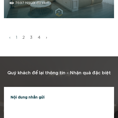
dự án Tokin Tây Mỗ
7697 Người đã xem
‹
1
2
3
4
›
Quý khách để lại thông tin -
Nhận quà đặc biệt
Nội dung nhắn gửi