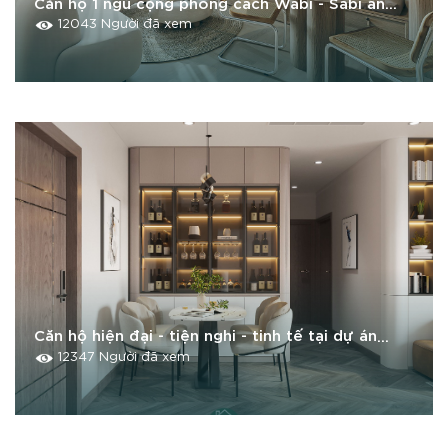
Căn hộ 1 ngủ cộng phong cách Wabi - Sabi ấn
tượng - bình yên tại dự án Tokin Tây Mỗ
12043 Người đã xem
Căn hộ hiện đại - tiện nghi - tinh tế tại dự án
Vinhome Gardenia
12347 Người đã xem