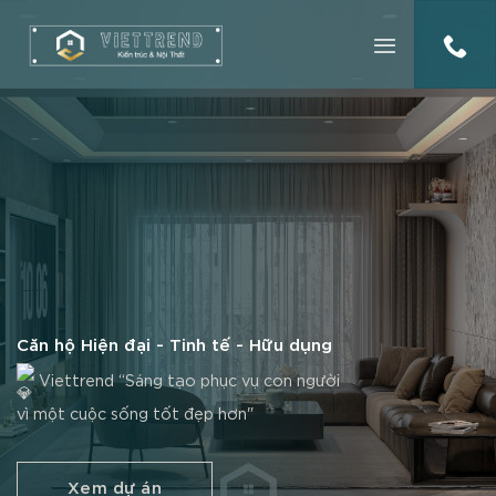
Căn hộ Hiện đại - Tinh tế - Hữu dụng
Viettrend “Sáng tạo phục vụ con người
vì một cuộc sống tốt đẹp hơn"
Xem dự án